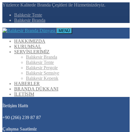
Yüzlerce Kalitede Branda Çeşitleri ile Hizmetinizdeyiz.
Balıkesir Tente
Balıkesir Branda
MENÜ
HAKKIMIZDA
KURUMSAL
SERVİSLERİMİZ
Balıkesir Branda
Balıkesir Tente
Balıkesir Pergole
Balıkesir Şemsiye
Balıkesir Kepenk
HABERLER
BRANDA DÜKKANI
İLETİŞİM
İletişim Hattı
+90 (266) 239 87 87
Çalışma Saatimiz