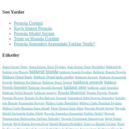
Son Yazılar
Pergola Üretimi
Raylı Sistem Pergola
Pergola Model Seçimi
Tente ve Branda Üretimi
Pergola Sistemleri Arasındaki Farklar Nedir?
Etiketler
Asma Germe Tente
Asma Germe Tente Fiyatları
Asm Germe Tente Modelleri
Balıkesir'de
balıkesir branda
Kafeler için Branda
balıkesir branda fiyatları
Balıkesir Branda Pergola
Balıkesir Dijital Baskı
Balıkesir Dijital baskı çeşitleri
Balıkesir Kepenk
Balıkesir Kumandalı
balıkesir pergole
Balıkesir
Pergola
Balıkesir Kış Bahçesi
Balıkesir Pazar Tentesi
balıkesir tente
Pergole Sistemleri
Balıkesir Sürgülü Kepenk
balıkesir çadır brandası
Branda Modelleri
Balıkesir Şeffaf Branda
balıkesir şemsiye
Branda Pergola
Branda
Pergola Montajı
Branda İle Kış Bahçesi Yapmak
Geleneksel Sabit Pergola Sistemleri
Kafeler
için Branda
Kumandalı Pergola
Mülteci Çadır Brandaları
Mülteci Çadır Brandası Fiyatları
Mülteci Çadır Brandası Satın Almak
Pazar Tentesi Satın Alma
Pergola Model Seçimi
Pergola
Model Seçiminde Kalite Odağı
Pergola Sistemleri Arasındaki Farklar Nedir?
Pergola
Sistemlerinin Birbirinden Farkları Nelerdir?
Pergola Üretiminde Alüminyum
Raylı Sistem
Pergola
Raylı Sistem Pergola Fiyat
Renkli Branda Modelleri
Tente ve Branda Üretimi
Tente