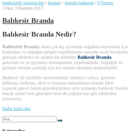
balıkesirde brandacılık
•
branda
•
branda balıkesir
/
0 Yorum
3
Haz
3 Haziran 2017
Balıkesir Branda
Balıkesir Branda Nedir?
Balıkedsir Branda
; daha çok kış aylarında soğuktan korunmak için
kullanılan ve soğuğun girişini engellemenin yanında sıcak havalarda
güneşin etkilerini de azaltan bir üründür.
Balıkesir Branda
polyester ve su geçirmez kumaşlardan yapılmaktadır. Soğuğun ve
güneşin etkisini azalttığı için her alanda rahatlıkla kullanılabilir.
Balıkesir’de
özellikle merkezimizde yüzlerce cafeye, işyerine,
dükkana, balkona, okul ve hastane mekanlarına branda işleri
yaparak görsel bazda güzelleştirirken aynı zamanda balıkesir branda
olarak sizleri hem güneşten hem de yağmur kar gibi etkilerden
koruyoruz.
“Balıkesir
Daha fazla oku
Branda”
Şunu
ara:
Kategoriler