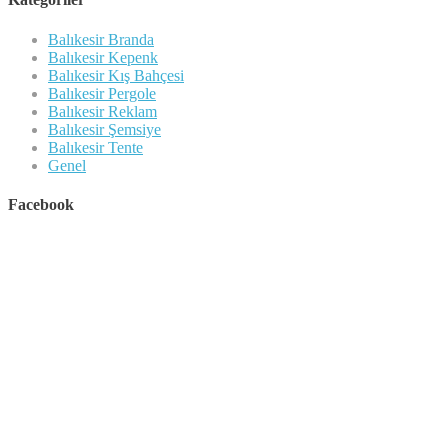
Balıkesir Branda
Balıkesir Kepenk
Balıkesir Kış Bahçesi
Balıkesir Pergole
Balıkesir Reklam
Balıkesir Şemsiye
Balıkesir Tente
Genel
Facebook