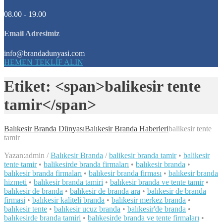
08.00 - 19.00
Email Adresimiz
info@brandadunyasi.com
HEMEN TEKLİF ALIN
Etiket: <span>balikesir tente
tamir</span>
Balıkesir Branda Dünyası
Balıkesir Branda Haberleri
balikesir tente
tamir
Yazan:
admin
/
Balıkesir Branda
/
balikesir branda tamir
•
balikesir
tente tamir
•
balikesirde branda firmaları
•
balıkesir branda
•
balıkesir branda firmaları
•
balıkesir branda firması
•
balıkesir branda
hizmeti
•
balıkesir branda tamiri
•
balıkesir branda ve tente tamir
•
balıkesir de branda
•
balıkesir de branda ara
•
balıkesir de branda
firmasi
•
balıkesir kaliteli branda
•
balıkesir merkez branda
•
balıkesir tente
•
balıkesir ucuz branda
•
balıkesir'de branda
•
balıkesirde branda tamiri
•
balıkesirde branda ve tente firmaları
•