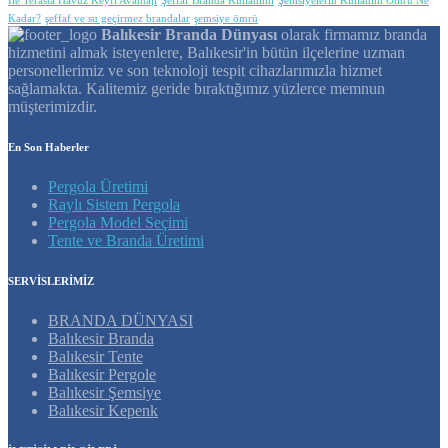
İle Terasta Havuz Keyfi Avantajı
Şeffaf Branda Kullanımı
Şemsiyelerin Kullanım Ömrü Ne
Kadar?
şeffaf ve su geçirmez brandalar
şemsiye ömrü
Balıkesir Branda Dünyası
olarak firmamız branda
hizmetini almak isteyenlere, Balıkesir'in bütün ilçelerine uzman
personellerimiz ve son teknoloji tespit cihazlarımızla hizmet
sağlamakta. Kalitemiz geride bıraktığımız yüzlerce memnun
müşterimizdir.
En Son Haberler
Pergola Üretimi
Raylı Sistem Pergola
Pergola Model Seçimi
Tente ve Branda Üretimi
SERVİSLERİMİZ
BRANDA DÜNYASI
Balıkesir Branda
Balıkesir Tente
Balıkesir Pergole
Balıkesir Şemsiye
Balıkesir Kepenk