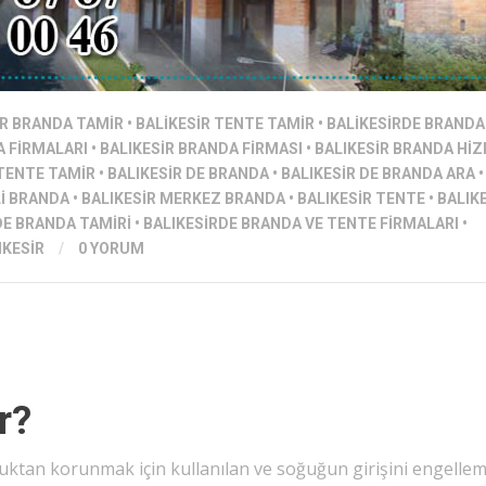
IR BRANDA TAMIR
•
BALIKESIR TENTE TAMIR
•
BALIKESIRDE BRANDA
A FIRMALARI
•
BALIKESIR BRANDA FIRMASI
•
BALIKESIR BRANDA HI
 TENTE TAMIR
•
BALIKESIR DE BRANDA
•
BALIKESIR DE BRANDA ARA
•
LI BRANDA
•
BALIKESIR MERKEZ BRANDA
•
BALIKESIR TENTE
•
BALIK
DE BRANDA TAMIRI
•
BALIKESIRDE BRANDA VE TENTE FIRMALARI
•
IKESIR
/
0 YORUM
r?
ğuktan korunmak için kullanılan ve soğuğun girişini engelle