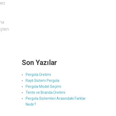
mez
ına
eşten
Son Yazılar
Pergola Üretimi
Raylı Sistem Pergola
Pergola Model Seçimi
Tente ve Branda Üretimi
Pergola Sistemleri Arasındaki Farklar
Nedir?