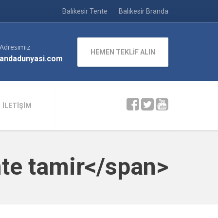
Balıkesir Tente
Balıkesir Branda
 Adresimiz
HEMEN TEKLİF ALIN
andadunyasi.com
İLETİŞİM
nte tamir</span>