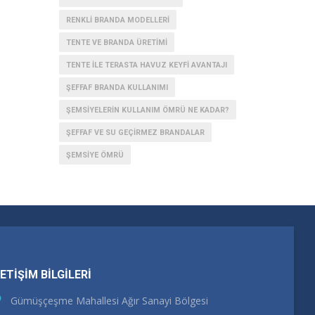
RENKLI BRANDA MODELLERI
TENTE VE BRANDA ÜRETIMI
TENTE İLE TERASTA HAVUZ KEYFI AVANTAJI
ŞEFFAF BRANDA KULLANIMI
ŞEMSIYELERIN KULLANIM ÖMRÜ NE KADAR?
ŞEFFAF VE SU GEÇIRMEZ BRANDALAR
ŞEMSIYE ÖMRÜ
LETİŞİM BİLGİLERİ
Gümüşçeşme Mahallesi Ağır Sanayi Bölgesi