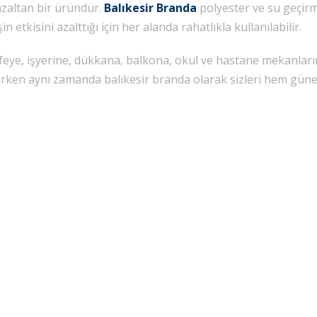
azaltan bir üründür.
Balıkesir Branda
polyester ve su geçir
tkisini azalttığı için her alanda rahatlıkla kullanılabilir.
feye, işyerine, dükkana, balkona, okul ve hastane mekanlar
rirken aynı zamanda balıkesir branda olarak sizleri hem gün