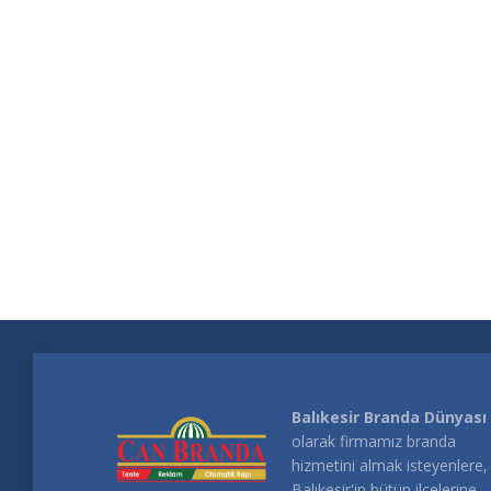
Balıkesir Branda Dünyası
olarak firmamız branda
hizmetini almak isteyenlere,
Balıkesir'in bütün ilçelerine