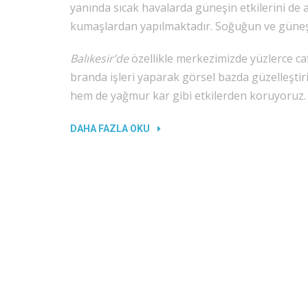
yanında sıcak havalarda güneşin etkilerini de 
kumaşlardan yapılmaktadır. Soğuğun ve güneşin e
Balıkesir’de
özellikle merkezimizde yüzlerce ca
branda işleri yaparak görsel bazda güzelleşti
hem de yağmur kar gibi etkilerden koruyoruz.
“BALIKESIR
DAHA FAZLA OKU
BRANDA”