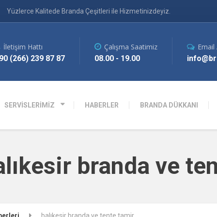
Yüzlerce Kalitede Branda Çeşitleri ile Hizmetinizdeyiz.
İletişim Hattı
Çalışma Saatimiz
Email
90 (266) 239 87 87
08.00 - 19.00
info@br
SERVİSLERİMİZ
HABERLER
BRANDA DÜKKANI
alıkesir branda ve te
erleri
balıkesir branda ve tente tamir