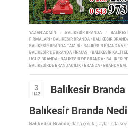
YAZAN:
ADMIN
/
BALIKESIR BRANDA
/
BALIKES
FIRMALARI
•
BALIKESIR BRANDA
•
BALIKESIR BRAND
BALIKESIR BRANDA TAMIRI
•
BALIKESIR BRANDA VE
BALIKESIR DE BRANDA FIRMASI
•
BALIKESIR KALITE
UCUZ BRANDA
•
BALIKESIR'DE BRANDA
•
BALIKESIR
BALIKESIRDE BRANDACILIK
•
BRANDA
•
BRANDA BAL
3
Balıkesir Branda
HAZ
Balıkesir Branda Nedi
Balıkedsir Branda
; daha çok kış aylarında so