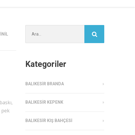
Şunu
INIL
ara:
Kategoriler
BALIKESIR BRANDA
 baskı,
BALIKESIR KEPENK
a pek
BALIKESIR KIŞ BAHÇESI