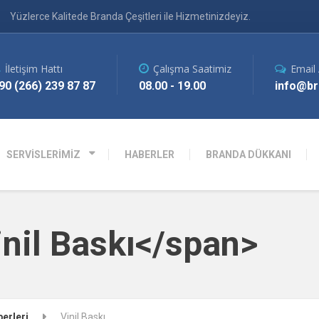
Yüzlerce Kalitede Branda Çeşitleri ile Hizmetinizdeyiz.
İletişim Hattı
Çalışma Saatimiz
Email
90 (266) 239 87 87
08.00 - 19.00
info@br
SERVİSLERİMİZ
HABERLER
BRANDA DÜKKANI
inil Baskı</span>
erleri
Vinil Baskı