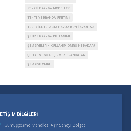
RENKLI BRANDA MODELLERI
TENTE VE BRANDA ÜRETIMI
TENTE İLE TERASTA HAVUZ KEYFI AVANTAJI
ŞEFFAF BRANDA KULLANIMI
ŞEMSIYELERIN KULLANIM ÖMRÜ NE KADAR?
ŞEFFAF VE SU GEÇIRMEZ BRANDALAR
ŞEMSIYE ÖMRÜ
LETİŞİM BİLGİLERİ
Gümüşçeşme Mahallesi Ağır Sanayi Bölgesi