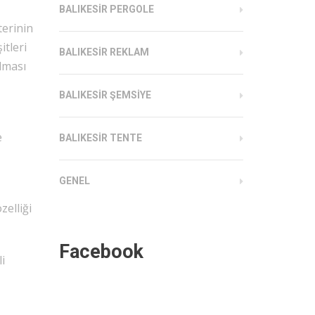
BALIKESIR PERGOLE
terinin
itleri
BALIKESIR REKLAM
olması
BALIKESIR ŞEMSIYE
e
BALIKESIR TENTE
GENEL
zelliği
Facebook
i