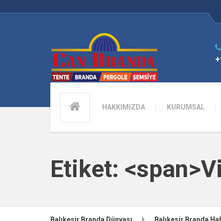
+
HAKKIMIZDA
KURUMSAL
Etiket: <span>V
Balıkesir Branda Dünyası
Balıkesir Branda Hab