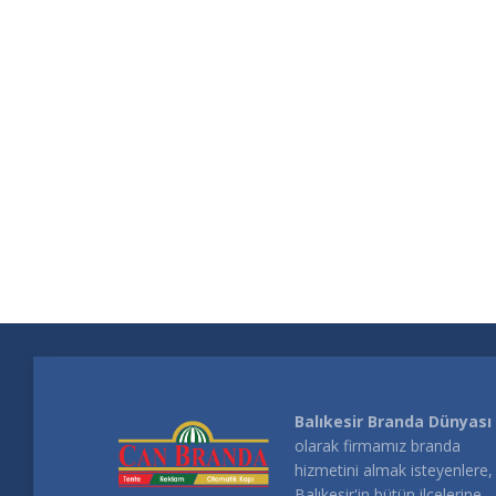
Balıkesir Branda Dünyası
olarak firmamız branda
hizmetini almak isteyenlere,
Balıkesir'in bütün ilçelerine