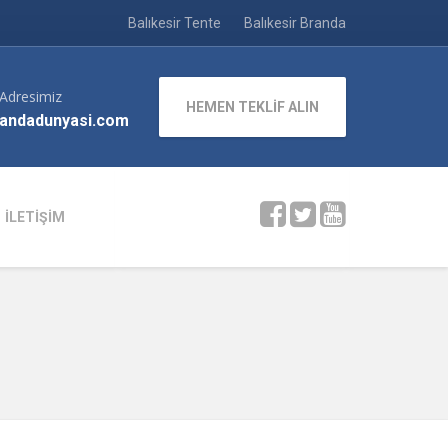
Balıkesir Tente
Balıkesir Branda
 Adresimiz
HEMEN TEKLİF ALIN
andadunyasi.com
İLETİŞİM