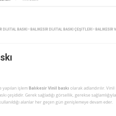
R DIJITAL BASKI
•
BALIKESIR DIJITAL BASKI ÇEŞITLERI
•
BALIKESIR V
askı
e yapılan işlem
Balıkesir Vinil baskı
olarak adlandırılır. Vinil
skı çeşididir. Gerek sağladığı görsellik, gerekse sağlamlığıyl
 kullanıldığı alanlar her geçen gün genişlemeye devam eder.