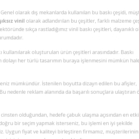
. Genel olarak dış mekanlarda kullanılan bu baskı çeşidi, müş
ışıksız vinil
olarak adlandırılan bu çeşitler, farklı malzeme çeş
ktöründe sıkça rastladığımız vinil baskı çeşitleri, dayanıklı 
durumdadır.
kı kullanılarak oluşturulan ürün çeşitleri arasındadır. Baskı
n dolayı her türlü tasarımın buraya işlenmesini mümkün hal
meniz mümkündür. İstenilen boyutta dizayn edilen bu afişler,
Bu nedenle reklam alanında da başarılı sonuçlara ulaştıran ö
r cinsten olduğundan, hedefe çabuk ulaşma açısından en etkil
n doğru bir seçim yapmak isterseniz, bu işlemi en iyi şekilde
. Uygun fiyat ve kaliteyi birleştiren firmamız, müşterilerinin