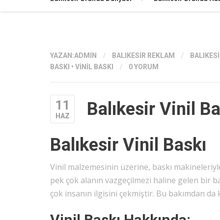
YAZAN:
ADMIN
/
BALIKESIR REKLAM
/
BALIKESI
BASKI
•
VINIL BASKI
/
0 YORUM
11
Balıkesir Vinil B
HAZ
Balıkesir Vinil Baskı
Vinil malzemesinin üzerine, baskı makineleriyl
pek çok alanın vazgeçilmezi haline gelen bir ba
çok insanın ilgisini çekmiştir. Bu bakımdan da
Vinil Baskı Hakkında: